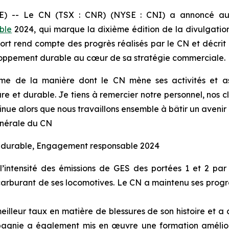
-- Le CN (TSX : CNR) (NYSE : CNI) a annoncé aujo
ble
2024, qui marque la dixième édition de la divulgat
t rend compte des progrès réalisés par le CN et décrit l
loppement durable au cœur de sa stratégie commerciale.
 de la manière dont le CN mène ses activités et ass
et durable. Je tiens à remercier notre personnel, nos clien
ntinue alors que nous travaillons ensemble à bâtir un ave
nérale du CN
nt durable, Engagement responsable 2024
intensité des émissions de GES des portées 1 et 2 par
arburant de ses locomotives. Le CN a maintenu ses progrè
illeur taux en matière de blessures de son histoire et a
pagnie a également mis en œuvre une formation amélio