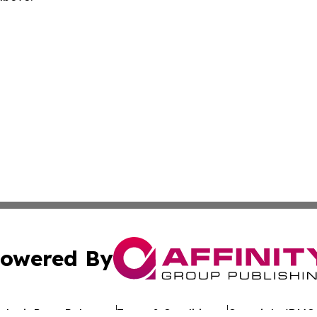
owered By
ubmit Press Release
Terms & Conditions
Copyright/DMCA