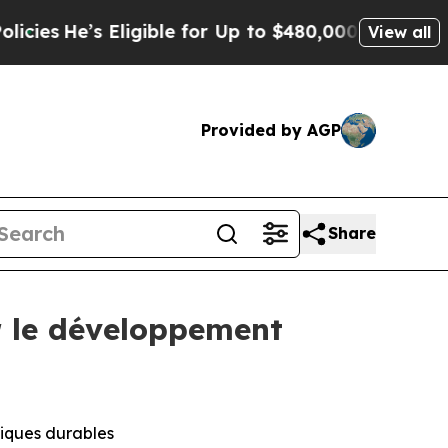
’s Eligible for Up to $480,000 After Being Wron
View all
Provided by AGP
Share
ur le développement
tiques durables